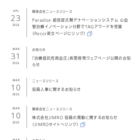
大塚グループについて
健康宣言
APL
関係会社ニュースリリース
23
情報開示（透明性ガイドライン）
Paradise 超音波式腎デナベーションシステム 心血
2026
管治療イノベーション分野でTAGアワードを受賞
大塚グループビジネスパートナー
スピークアップライン
（Recor英文ページにリンク）
MAR
採用情報
お知らせ
31
「治療抵抗性高血圧」疾患啓発ウェブページ公開のお知
2026
らせ
アクセス
MAR
ニュースリリース
10
お問い合わせ
役員人事に関するお知らせ
2026
MAR
関係会社ニュースリリース
10
株式会社JIMRO 役員の異動に関するお知らせ
2026
（JIMROサイトへリンク）
MAR