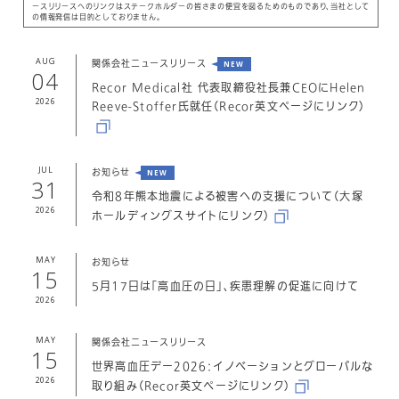
ースリリースへのリンクはステークホルダーの皆さまの便宜を図るためのものであり、当社として
BioMimics 3D ステントシステムの特徴
の情報発信は目的としておりません。
Tron FX 血栓除去デバイス
AUG
関係会社ニュースリリース
04
Recor Medical社 代表取締役社長兼CEOにHelen
患者さんとご家族の皆様へ
2026
Reeve-Stoffer氏就任（Recor英文ページにリンク）
治療抵抗性高血圧とは？
治療抵抗性高血圧の原因とリスク
JUL
お知らせ
31
治療抵抗性高血圧の治療法
令和8年熊本地震による被害への支援について（大塚
2026
ホールディングスサイトにリンク）
企業情報
MAY
お知らせ
会社概要
15
5月17日は「高血圧の日」、疾患理解の促進に向けて
関係会社
2026
HARUMIテクノロジーセンター
MAY
関係会社ニュースリリース
トップメッセージ
15
世界高血圧デー2026：イノベーションとグローバルな
ニュース
2026
取り組み（Recor英文ページにリンク）