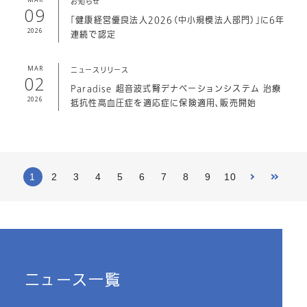
お知らせ
09
「健康経営優良法人2026（中小規模法人部門）」に6年
2026
連続で認定
MAR
ニュースリリース
02
Paradise 超音波式腎デナベーションシステム 治療
2026
抵抗性高血圧症を適応症に保険適用、販売開始
1
2
3
4
5
6
7
8
9
10
ニュース一覧