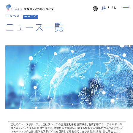
/
JAPANESE
/
ENGLISH
JA
EN
News
ニュース
ニュース一覧
ホーム
事業紹介
事業概要
グローバルな研究開発体制
医療関係者の皆様へ
取扱製品
Paradise 超音波式腎デナベーションシステム
BioMimics 3Dステントシステム
当社のニュースリリースは、当社グループの企業活動を報道関係者、投資家等ステークホルダーの
皆さまにお伝えするためのものです。医療機器や開発品に関する情報を含む場合がありますが、プ
らせんの理由
ロモーションや広告、医学的アドバイスを目的とするものではありません。また、当社子会社ニュ