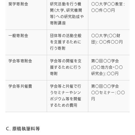
奨学寄附金
研究活動を行う機
○○大学○○教室：
関（大学、研究機関
○○件○○円
等）への研究助成や
寄附講座
一般寄附金
団体等の活動全般
○○大学(○○財
を支援するために
団)：○○件○○円
行う寄附
学会等寄附金
学会等の開催を支
第○回○○学会
援するために行う
(○○地方会・○○
寄附
研究会)：○○円
学会等共催費
学会等と共催で行
第○回○○学会
うセミナーやシン
○○セミナー：○○
ポジウム等を開催
円
するための費用
Ｃ．原稿執筆料等