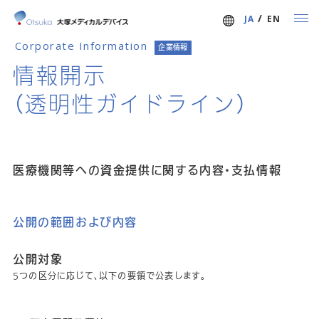
ホーム
企業情報：情報開示（透明性ガイドライン）
/
JAPANESE
/
ENGLISH
JA
EN
Corporate Information
企業情報
情報開示
ホーム
（透明性ガイドライン）
事業紹介
事業概要
医療機関等への資金提供に関する内容・支払情報
グローバルな研究開発体制
医療関係者の皆様へ
公開の範囲および内容
取扱製品
公開対象
Paradise 超音波式腎デナベーションシステム
5つの区分に応じて、以下の要領で公表します。
BioMimics 3Dステントシステム
らせんの理由