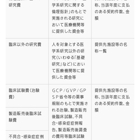
大塚グループについて
研究費
学系研究に関する
称、当該年度に支払
健康宣言
倫理指針」のもとで
のある契約件数、金
実施される研究に
額
情報開示（透明性ガイドライン）
おいて医療機関等
大塚グループビジネスパートナー
に提供した資金等
スピークアップライン
臨床以外の研究費
人を対象とする医
提供先施設等の名
採用情報
学系研究以外の研
称一覧
究（いわゆる「基礎
研究」など）におい
アクセス
て医療機関等に提
供した資金等
お問い合わせ
臨床試験費（治験
ＧＣＰ/ＧＶＰ/ＧＰ
提供先施設等の名
費）
ＳＰ省令等の薬事
称、当該年度に支払
規制のもとで実施さ
のある契約件数、金
れる治験、製造販売
額
製造販売後臨床試
後臨床試験、不具
験費
合・感染症症例報
告、製造販売後調査
の費用等臨床試験
不具合・感染症症例