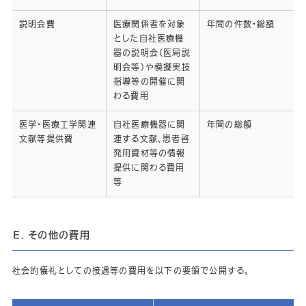
説明会費
医療関係者を対象
年間の件数・総額
とした自社医療機
器の説明会（医局説
明会等）や模擬実技
指導等の開催に関
わる費用
医学・医療工学関連
自社医療機器に関
年間の総額
文献等提供費
連する文献、患者啓
発用資材等の情報
提供に関わる費用
等
Ｅ．その他の費用
社会的儀礼としての接遇等の費用を以下の要領で公開する。