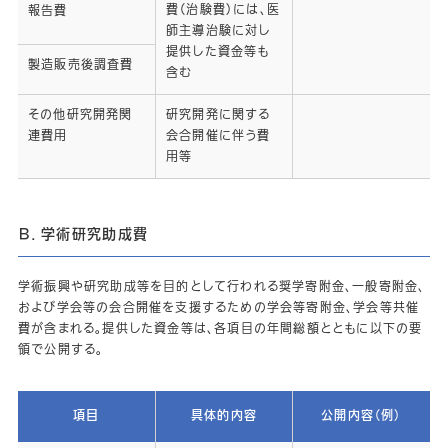
費（治験費）には、医
報告費
師主導治験に対し
提供した資金等も
製造販売後調査費
含む
その他研究開発関
研究開発に関する
連費用
会合開催に伴う費
用等
Ｂ．学術研究助成費
学術振興や研究助成等を目的として行われる奨学寄附金、一般寄附金、
および学会等の会合開催を支援するための学会等寄附金、学会等共催
費が含まれる。提供した資金等は、各項目の年間総額とともに以下の要
領で公開する。
項目
具体的内容
公開内容（例）