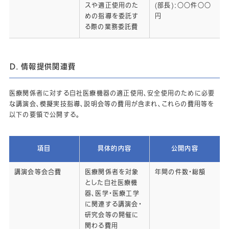
スや適正使用のた
(部長)：○○件○○
めの指導を委託す
円
る際の業務委託費
Ｄ．情報提供関連費
医療関係者に対する自社医療機器の適正使用、安全使用のために必要
な講演会、模擬実技指導、説明会等の費用が含まれ、これらの費用等を
以下の要領で公開する。
項目
具体的内容
公開内容
講演会等会合費
医療関係者を対象
年間の件数・総額
とした自社医療機
器、医学・医療工学
に関連する講演会・
研究会等の開催に
関わる費用