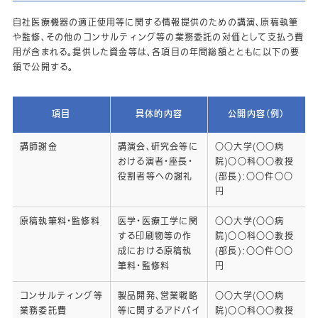
自社医療機器の適正使用等に関する情報提供のための講演、原稿執筆
や監修、その他のコンサルティング等の業務委託の対価として支払う費
用が含まれる。提供した資金等は、各項目の年間総額とともに以下の要
領で公開する。
項目
具体的内容
公開内容（例）
講師謝金
講演会、研究会等に
○○大学(○○病
おける演者・座長・
院)○○科○○教授
役割者等への謝礼
(部長)：○○件○○
円
原稿執筆料・監修料
医学・医療工学に関
○○大学(○○病
する印刷物等の作
院)○○科○○教授
成における原稿執
(部長)：○○件○○
筆料・監修料
円
コンサルティング等
製品開発、営業戦略
○○大学(○○病
業務委託費
等に関するアドバイ
院)○○科○○教授