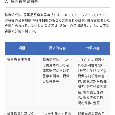
Ａ．研究費開発費等
BioMimics 3D ステントシステムの特徴
Tron FX 血栓除去デバイス
臨床研究法、医薬品医療機器等法における ＧＣＰ /ＧＶＰ /ＧＰＳＰ
省令等の公的規制や各種指針のもとで実施される研究・調査等に要した
費用が含まれる。 提供した資金等は、各項目の年間総額とともに以下の
患者さんとご家族の皆様へ
要領で詳細公開する。
治療抵抗性高血圧とは？
治療抵抗性高血圧の原因とリスク
項目
具体的内容
公開内容
治療抵抗性高血圧の治療法
特定臨床研究費
臨床研究法のもと
ｊＲＣＴ に記録さ
で実施される特定
れる識別番号(以下
企業情報
臨床研究において
「研究ＩＤ」という)、
医療機関等に提供
提供先施設等の名
会社概要
した資金等
称、研究実施医療機
関係会社
関名、研究代表医師
名/研究責任医師
HARUMIテクノロジーセンター
名、所属等の名称、
トップメッセージ
契約件数、金額
ニュース
倫理指針に基づく
「人を対象とする医
提供先施設等の名